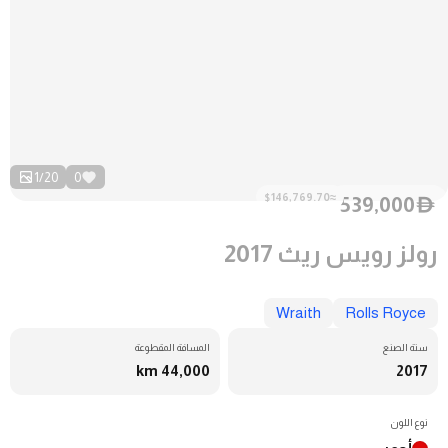
1
/
20
0
≈$146,769.70
539,000
D
رولز رويس ريث 2017
Wraith
Rolls Royce
سنة الصنع
المسافة المقطوعة
44,000 km
2017
نوع اللون