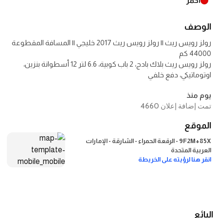
أحمر
الوصف
رولز رويس ريث || رولز رويس ريث 2017 خليجي || المسافة المقطوعة
رولز رويس ريث بلاك بادج، 2 باب كوبية، 6.6 لتر 12 أسطوانة بنزين،
اوتوماتيكي، دفع خلفي
يوم منذ
تمت إضافة إعلان 4660
الموقع
9F2M+85X - الرقعة الحمراء - الشارقة - الإمارات
العربية المتحدة
انقر هنا لرؤيته على الخريطة
البائع