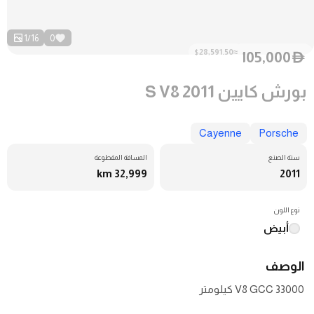
1
/
16
0
≈$28,591.50
105,000
D
بورش كايين S V8 2011
Cayenne
Porsche
سنة الصنع
المسافة المقطوعة
32,999 km
2011
نوع اللون
أبيض
الوصف
V8 GCC 33000 كيلومتر