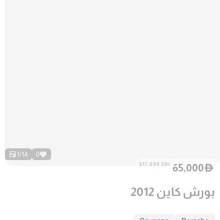
1
/
14
0
≈$17,699.50
65,000
D
بورش كاين 2012