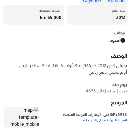
Cayenne
Porsche
سنة الصنع
المسافة المقطوعة
65,000 km
2012
نوع اللون
أسود
الوصف
بورش كاين 2012 Std (92A)، 5 أبواب SUV، 3.6L 6 سلندر بنزين،
أوتوماتيكي، دفع رباعي
يوم منذ
تمت إضافة إعلان 4675
الموقع
5998+GR دبي - الإمارات العربية المتحدة
انقر هنا لرؤيته على الخريطة