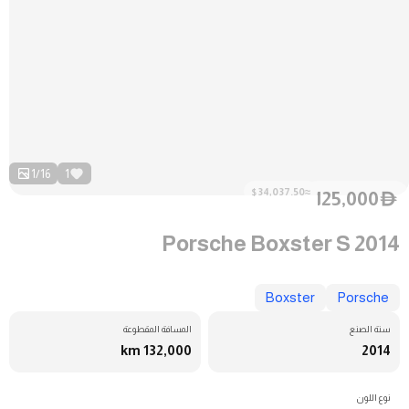
1
/
16
1
≈$34,037.50
125,000
D
Porsche Boxster S 2014
Boxster
Porsche
سنة الصنع
المسافة المقطوعة
132,000 km
2014
نوع اللون