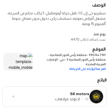
الوصف
سيليريو جي إل، 1.0، ناقل حركة أوتوماتيكي، 5 ركاب، تحكم في السرعة،
مشغل أقراص صوتية، حساسات ركن، دخول بدون مفتاح، جنوط
ألمنيوم 15 بوصة
يوم منذ
تمت إضافة إعلان 4470
الموقع
59CG+73H - منطقة رأس الخور الصناعية -
منطقة رأس الخور الصناعية 3 - دبي - الإمارات
العربية المتحدة
انقر هنا لرؤيته على الخريطة
البائع
SK motors
لا توجد مراجعات