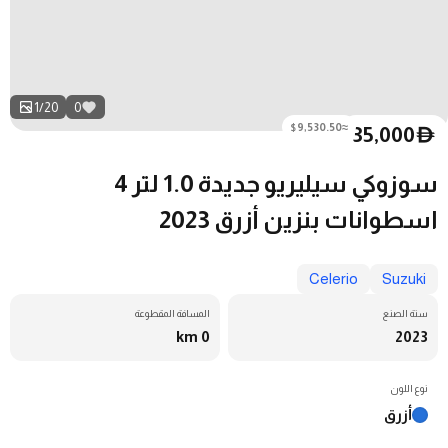
1
/
20
0
≈$9,530.50
35,000
D
سوزوكي سيليريو جديدة 1.0 لتر 4
اسطوانات بنزين أزرق 2023
Celerio
Suzuki
سنة الصنع
المسافة المقطوعة
0 km
2023
نوع اللون
أزرق