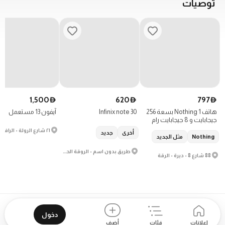
توصيات
1,500
620
797
D
D
D
هاتف Nothing 1 بسعة 256
Infinix note 30
آيفون 13 مستعمل
جيجابايت و 8 جيجابايت رام
أخرى
جديد
Nothing
مثل الجديد
طريق بدون اسم - الروقة الحمراء - منطقة حرة
88 شارع 8 - ديرة - الرقة
دخول
إعلانات
فئات
أضف