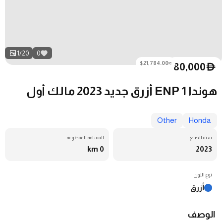
1
/
20
0
≈$21,784.00
80,000
D
هوندا ENP 1 أزرق جديد 2023 مالك أول
Other
Honda
سنة الصنع
المسافة المقطوعة
0 km
2023
نوع اللون
أزرق
الوصف