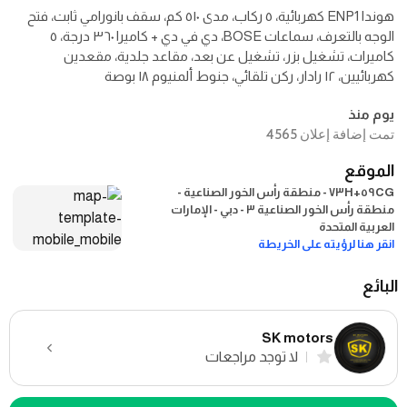
هوندا ENP1 كهربائية، ٥ ركاب، مدى ٥١٠ كم، سقف بانورامي ثابت، فتح
الوجه بالتعرف، سماعات BOSE، دي في دي + كاميرا ٣٦٠ درجة، ٥
كاميرات، تشغيل بزر، تشغيل عن بعد، مقاعد جلدية، مقعدين
كهربائيين، ١٢ رادار، ركن تلقائي، جنوط ألمنيوم ١٨ بوصة
يوم منذ
تمت إضافة إعلان 4565
الموقع
٥٩CG+٧٣H - منطقة رأس الخور الصناعية -
منطقة رأس الخور الصناعية ٣ - دبي - الإمارات
العربية المتحدة
انقر هنا لرؤيته على الخريطة
البائع
SK motors
لا توجد مراجعات