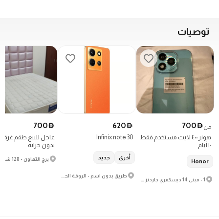
توصيات
700
620
700
D
D
D
من
هونر ٤٠٠ لايت مستخدم فقط
Infinix note 30
عاجل للبيع طقم غرفة 
١٠ أيام
بدون خزانة
أخرى
جديد
Honor
طريق بدون اسم - الروقة الحمراء - منطقة حرة
1 - مبنى 14 ديسكفري جاردنز شارع 8 - قرية جبل علي - ديسكفري جاردنز