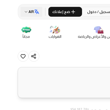
سجيل / دخول
ضع إعلانك
AR
س والأغراض والرياضة
الهوايات
مجاناً
≈$54,187.70