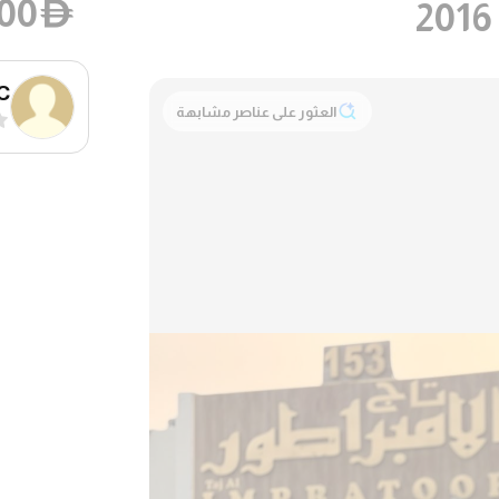
000
D
.C
العثور على عناصر مشابهة