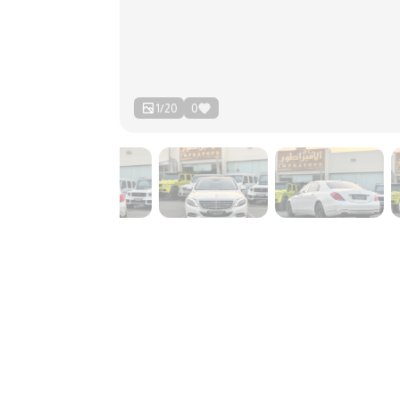
1
/
20
0