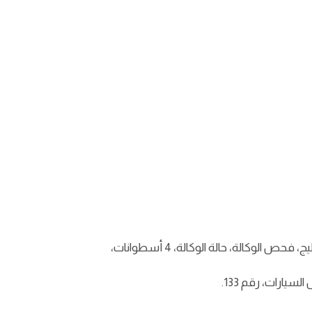
مرسيدس-بنز A 35 AMG موديل 2020، مالك أول من الخليج، فحص الوكالة، حالة الوكالة، 4 أسطوانات،
يارات، رقم 133.