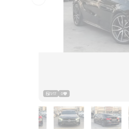
1
/
17
0