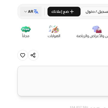
سجيل / دخول
ضع إعلانك
AR
س والأغراض والرياضة
الهوايات
مجاناً
≈$34,037.50