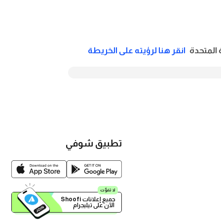
انقر هنا لرؤيته على الخريطة
تطبيق شوفي
لا تفوّت
 الآن على تيليجرام