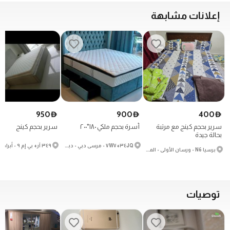
إعلانات مشابهة
950
900
400
D
D
D
سرير بحجم كينج مع مرتبة
أسرة بحجم ملكي ١٨٠*٢٠٠
سرير بحجم كينج
بحالة جيدة
٣٤JQ+٧W٧ - مرسى دبي - دبي - الإمارات العربية المتحدة
برسيا N6 - ورسان الأولى - المدينة العالمية
توصيات