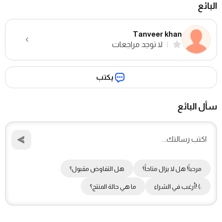
البائع
Tanveer khan
لا توجد مراجعات
يكتب
سأل البائع
مرحباً! هل لا يزال متاحاً؟
هل التفاوض مقبول؟
:) !أرغب في الشراء
ما هي حالة المنتج؟