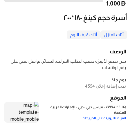
1,000
D
أسرة حجم كينغ ١٨٠*٢٠٠
أثاث المنزل
أثاث غرف النوم
الوصف
نحن نصنع الأسِرّة حسب الطلب، المراتب، الستائر. تواصل معي على
رقم الواتساب
يوم منذ
تمت إضافة إعلان 4554
الموقع
٣٤JQ+٧W٧ - مرسى دبي - دبي - الإمارات العربية
المتحدة
انقر هنا لرؤيته على الخريطة