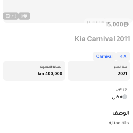
1
/
13
0
≈$4,084.50
15,000
D
Kia Carnival 2011
Carnival
KIA
سنة الصنع
المسافة المقطوعة
400,000 km
2021
نوع اللون
فضي
الوصف
حالة ممتازة