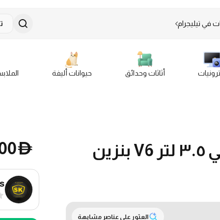
ت في تيليجرام
ت
ترونيات
أثاثات وحدائق
حيوانات أليفة
الملاب
000
D
هیونداي سانتافي دفع رباعي ٣.٥ لتر V6 بنزين
s
العثور على عناصر مشابهة