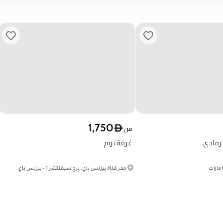
1,750
D
من
غرفة نوم
امارات
ممر قناة بيزنس باي، برج سيغنتشر 1 - بيزنس باي