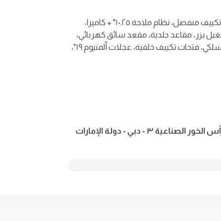
سانتافي فاخرة، ٣.٥، V6، ناقل حركة أوتوماتيكي، ٧ مقاعد، تكييف منفصل، نظام ملاحة ١٠.٢٥" + كاميرا،
ل بزر، مقاعد جلدية، مقعد سائق كهربائي،
تشغيل المحرك عن بعد، مراقبة النقطة العمياء، شاحن لاسلكي، فتحات تكييف خلفية، عجلات ألمنيوم ١٩"،
٥٩سي جي+٧٣إتش - منطقة رأس الخور الصناعية - رأس الخور الصناعية ٣ - دبي - دولة الإمارات