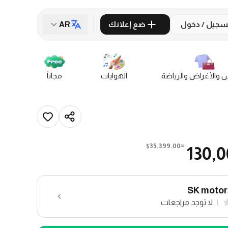
سجيل / دخول
ضع إعلانك
AR
س والأغراض والرياضة
الهوايات
مجاناً
≈$35,399.00
130,
SK motor
لا توجد مراجعات