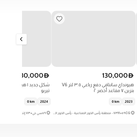
130,000
130,000
D
D
هيونداي سانتافي دفع رباعي ٣.٥ لتر V6
بنزين ٧ مقاعد أخضر ٢
تيربو
0
km
2024
0
km
2023
٥٩CG+٧٣H - منطقة رأس الخور الصناعية - رأس الخور الصناعية ٣ - دبي - الإمارات العربية المتحدة