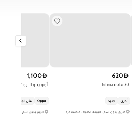
1,100
620
D
D
Infinix note 30
أوبو رينو ١١ برو ١٢ جيجابايت و ٢٥٦ جيجابايت
أخرى
جديد
Oppo
مثل الجديد
طريق بدون اسم - الروقة الحمراء - منطقة حرة
طريق بدون اسم - البحـوث - مدينة