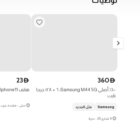
توصيات
23
360
D
D
١٠٠٪ أصلي Samsung M44 5G، ٦ + ١٢٨ جيجا
هاتف Iphone11 رمادي
بايت
دبئی - متحدہ عرب 
Samsung
مثل الجديد
4 شارع 25 - ديرة