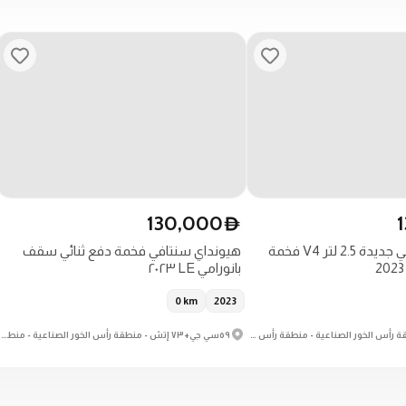
130,000
D
هيونداي سانتافي جديدة 2.5 لتر V4 فخمة
هيونداي سنتافي فخمة دفع ثنائي سقف
بانورامي LE ٢٠٢٣
0
km
2023
59CG+73H - منطقة رأس الخور الصناعية - منطقة رأس الخور الصناعية 3 - دبي - الإمارات العربية المتحدة
٥٩سي جي+٧٣ إتش - منطقة رأس الخور الصناعية - منطقة رأس الخور الصناعية ٣ - دبي - دولة الإمارات العربية المتحدة