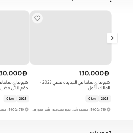
130,000
130,000
D
D
هيونداي سانتا في الجديدة فضي 2023 -
المالك الأول
دفع ثنائي فضي 2023
0
km
2023
0
km
2023
59CG+73H - منطقة رأس الخور الصناعية - رأس الخور الصناعية 3 - دبي - الإمارات العربية المتحدة