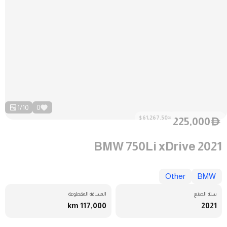
1
/
10
0
≈$61,267.50
225,000
D
BMW 750Li xDrive 2021
Other
BMW
سنة الصنع
المسافة المقطوعة
117,000 km
2021